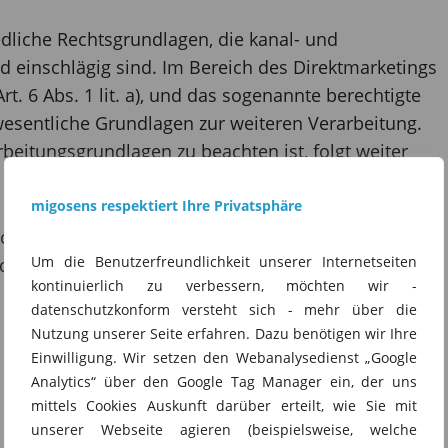
edliche Rechtsgrundlagen, die kanal- und
 einschlägig sind. Im Bereich des Direktmarketings
t. 6 Abs. 1 lit. a), und das sogenannte berechtigte
O wesentliche Grundlagen zur weiteren Verarbeitung.
beitungsgrundlagen zu beachten ist, folgt weiter
migosens respektiert Ihre Privatsphäre
che Voraussetzungen geknüpft ist, sollten vor jeder
Um die Benutzerfreundlichkeit unserer Internetseiten
durchzuführender Kampagne folgende
kontinuierlich zu verbessern, möchten wir -
datenschutzkonform versteht sich - mehr über die
Nutzung unserer Seite erfahren. Dazu benötigen wir Ihre
Einwilligung. Wir setzen den Webanalysedienst „Google
Analytics“ über den Google Tag Manager ein, der uns
mittels Cookies Auskunft darüber erteilt, wie Sie mit
unserer Webseite agieren (beispielsweise, welche