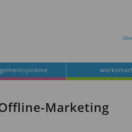
Übe
gementsysteme
worksmar
Offline-Marketing