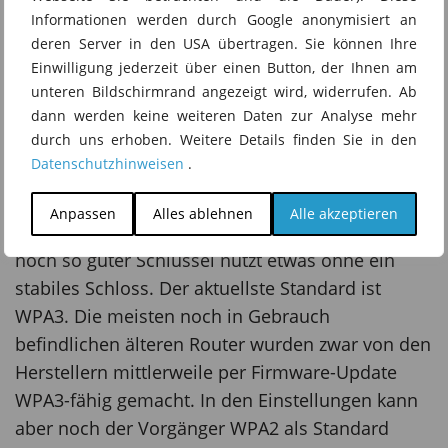
Informationen werden durch Google anonymisiert an
Modernen WLAN-Verschlüsselungsstandard
deren Server in den USA übertragen. Sie können Ihre
nutzen:
Der Verschlüsselungsstandard
Einwilligung jederzeit über einen Button, der Ihnen am
entscheidet, welche mathematischen
unteren Bildschirmrand angezeigt wird, widerrufen. Ab
dann werden keine weiteren Daten zur Analyse mehr
Algorithmen genutzt werden, um den
durch uns erhoben. Weitere Details finden Sie in den
Datenverkehr im WLAN für Angreifer unlesbar zu
Datenschutzhinweisen
.
machen. Bildlich gesprochen: Das WLAN-
Passwort ist der Schlüssel, der
Anpassen
Alles ablehnen
Alle akzeptieren
Verschlüsselungsstandard das Schloss. Und kein
noch so guter Schlüssel nützt etwas ohne ein
stabiles Schloss. Der aktuellste Standard ist
WPA3. Die meisten noch in Gebrauch
befindlichen älteren Router wurden zwar von den
Herstellern mittlerweile per Firmware-Update
WPA3-fähig gemacht. In den Einstellungen kann
aber noch der Vorgänger WPA2 als Standard