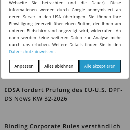
Folge hier kommentieren:
Webseite Sie betrachten und die Dauer). Diese
Informationen werden durch Google anonymisiert an
https://migosens.de/angemessenheitsbeschluss-
deren Server in den USA übertragen. Sie können Ihre
fuer-uk-verlaengert-ds-news-kw-27-2025/
Einwilligung jederzeit über einen Button, der Ihnen am
unteren Bildschirmrand angezeigt wird, widerrufen. Ab
dann werden keine weiteren Daten zur Analyse mehr
durch uns erhoben. Weitere Details finden Sie in den
Das könnte Sie auch
Datenschutzhinweisen
.
interessieren
Anpassen
Alles ablehnen
Alle akzeptieren
EDSA fordert Prüfung des EU-U.S. DPF-
DS News KW 32-2026
Binding Corporate Rules verständlich