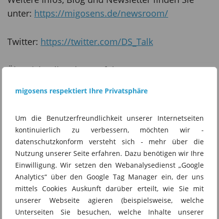
unter:
https://migosens.de/newsroom/
Twitter:
https://twitter.com/DS_Talk
Übersicht aller Themenfolgen:
https://migosens.de/datenschutz-podcast-
migosens respektiert Ihre Privatsphäre
themenfolgen/
Um die Benutzerfreundlichkeit unserer Internetseiten
(als eigener Feed:
kontinuierlich zu verbessern, möchten wir -
https://migosens.de/show/tf/feed/ddt/)
datenschutzkonform versteht sich - mehr über die
Nutzung unserer Seite erfahren. Dazu benötigen wir Ihre
Einwilligung. Wir setzen den Webanalysedienst „Google
Instagram:
Analytics“ über den Google Tag Manager ein, der uns
https://www.instagram.com/datenschutztalk_pod
mittels Cookies Auskunft darüber erteilt, wie Sie mit
cast/
unserer Webseite agieren (beispielsweise, welche
Unterseiten Sie besuchen, welche Inhalte unserer