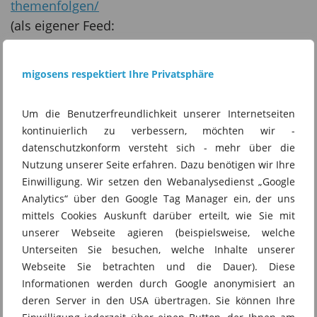
themenfolgen/
(als eigener Feed:
https://migosens.de/show/tf/feed/ddt/)
migosens respektiert Ihre Privatsphäre
Instagram:
https://www.instagram.com/datenschutztalk_pod
Um die Benutzerfreundlichkeit unserer Internetseiten
cast/
kontinuierlich zu verbessern, möchten wir -
datenschutzkonform versteht sich - mehr über die
Nutzung unserer Seite erfahren. Dazu benötigen wir Ihre
Folge hier kommentieren:
Einwilligung. Wir setzen den Webanalysedienst „Google
https://migosens.de/bgh-zur-videouberwachung-
Analytics“ über den Google Tag Manager ein, der uns
bei-mietern-datenschutz-news-kw-25-2024
mittels Cookies Auskunft darüber erteilt, wie Sie mit
unserer Webseite agieren (beispielsweise, welche
TeamDatenschutz #TeamInfoSec #DSTalk
Unterseiten Sie besuchen, welche Inhalte unserer
Webseite Sie betrachten und die Dauer). Diese
Informationen werden durch Google anonymisiert an
deren Server in den USA übertragen. Sie können Ihre