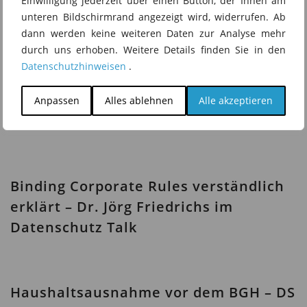
Einwilligung jederzeit über einen Button, der Ihnen am
Das könnte Sie auch
unteren Bildschirmrand angezeigt wird, widerrufen. Ab
dann werden keine weiteren Daten zur Analyse mehr
interessieren
durch uns erhoben. Weitere Details finden Sie in den
Datenschutzhinweisen
.
EDSA fordert Prüfung des EU-U.S. DPF-
Anpassen
Alles ablehnen
Alle akzeptieren
DS News KW 32-2026
Binding Corporate Rules verständlich
erklärt – Dr. Jörg Friedrichs im
Datenschutz Talk
Haushaltsausnahme vor dem BGH – DS