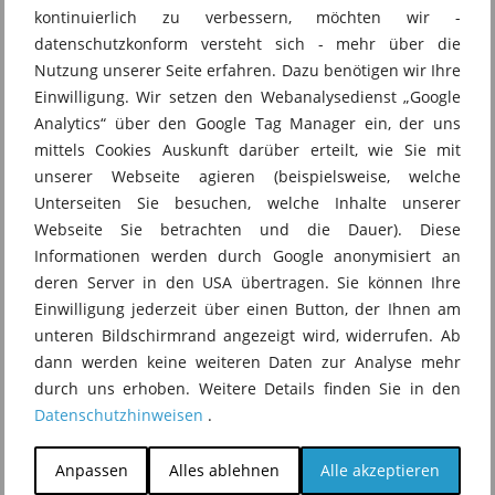
kontinuierlich zu verbessern, möchten wir -
datenschutzkonform versteht sich - mehr über die
Nutzung unserer Seite erfahren. Dazu benötigen wir Ihre
Einwilligung. Wir setzen den Webanalysedienst „Google
Das könnte Sie auch
Analytics“ über den Google Tag Manager ein, der uns
mittels Cookies Auskunft darüber erteilt, wie Sie mit
interessieren
unserer Webseite agieren (beispielsweise, welche
Unterseiten Sie besuchen, welche Inhalte unserer
Webseite Sie betrachten und die Dauer). Diese
Informationen werden durch Google anonymisiert an
Binding Corporate Rules verständlich
deren Server in den USA übertragen. Sie können Ihre
Einwilligung jederzeit über einen Button, der Ihnen am
erklärt – Dr. Jörg Friedrichs im
unteren Bildschirmrand angezeigt wird, widerrufen. Ab
Datenschutz Talk
dann werden keine weiteren Daten zur Analyse mehr
durch uns erhoben. Weitere Details finden Sie in den
Datenschutzhinweisen
.
Haushaltsausnahme vor dem BGH – DS
Anpassen
Alles ablehnen
Alle akzeptieren
News KW 31-2026