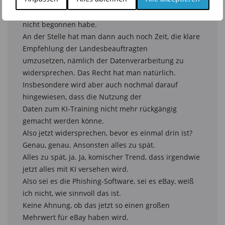
Das Unternehmen hat wohl der

Behörde mitgeteilt, dass das KI-Training auch noch 
nicht begonnen habe.

An der Stelle hat man dann auch noch Zeit, die klare 
Empfehlung der Landesbeauftragten

umzusetzen, nämlich der Datenverarbeitung zu 
widersprechen. Das Recht hat man natürlich.

Insbesondere wird aber auch nochmal darauf 
hingewiesen, dass die Nutzung der

Daten zum KI-Training nicht mehr rückgängig 
gemacht werden könne.

Also jetzt widersprechen, bevor es einmal drin ist?

Genau, genau. Ansonsten alles zu spät.

Alles zu spät, ja. Ja, komischer Trend, dass irgendwie 
jetzt alles mit KI versehen wird.

Also sei es die Phishing-Software, sei es eBay, weiß 
ich nicht, wie sinnvoll das ist.

Keine Ahnung, ob das jetzt so einen großen 
Mehrwert für eBay haben wird.
