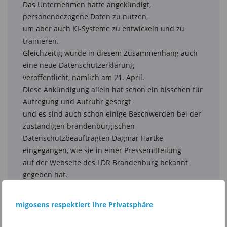
Das Unternehmen hatte angekündigt, 
personenbezogene Daten zu nutzen,

um aber auch KI-Systeme zu entwickeln und zu 
trainieren.

Gleichzeitig wurde in diesem Zusammenhang auch 
eine neue Datenschutzerklärung

veröffentlicht, nämlich am 21. April.

Diese Ankündigung allein hat schon ein bisschen für 
Aufregung und Aufruhr gesorgt

und es sind auch schon einige Beschwerden bei der 
zuständigen brandenburgischen

Datenschutzbeauftragten Dagmar Hartke 
eingegangen, wie sie in einer Pressemitteilung

auf der Webseite des LDR Brandenburg bekannt 
gegeben hat.

Die neue Datenschutzerklärung von Ebay wurde 
auch gesichtet und von der Landesbeauftragten

migosens respektiert Ihre Privatsphäre
als nicht ausreichend transparent bezeichnet.

Es sei aktuell unzureichend verständlich, welche 