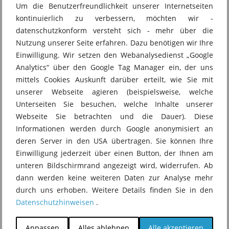
Um die Benutzerfreundlichkeit unserer Internetseiten
konkreten Daten der Nutzerinnen

kontinuierlich zu verbessern, möchten wir -
und Nutzer für das KI-Training überhaupt verwendet 
datenschutzkonform versteht sich - mehr über die
werden sollen.

Nutzung unserer Seite erfahren. Dazu benötigen wir Ihre
Auch die genauen Ziele des Trainings sind nicht 
Einwilligung. Wir setzen den Webanalysedienst „Google
benannt und wer am Ende Zugriff

Analytics“ über den Google Tag Manager ein, der uns
auf die Daten haben wird, sind ihrer Ansicht nach 
mittels Cookies Auskunft darüber erteilt, wie Sie mit
auch noch offen.

unserer Webseite agieren (beispielsweise, welche
Also eine ganze Reihe eigentlich an fehlenden 
Unterseiten Sie besuchen, welche Inhalte unserer
Informationen,

Webseite Sie betrachten und die Dauer). Diese
die man vielleicht doch erwarten würde in dem 
Informationen werden durch Google anonymisiert an
Zusammenhang.

deren Server in den USA übertragen. Sie können Ihre
Laut einem Bericht von Heise plane Ebay 
Einwilligung jederzeit über einen Button, der Ihnen am
Nutzerdaten für KI-gestützte Angebotserstellung,

unteren Bildschirmrand angezeigt wird, widerrufen. Ab
KI-generierte Zusammenfassung von 
dann werden keine weiteren Daten zur Analyse mehr
Produktretensionen und Chatantworten in Echtzeit 
durch uns erhoben. Weitere Details finden Sie in den
verwenden zu wollen.

Datenschutzhinweisen
.
Und die Datenschutzbehörde steht wohl auch schon 
bereits im Austausch mit Ebay zu dieser Thematik.

Anpassen
Alles ablehnen
Alle akzeptieren