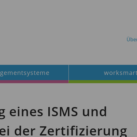
Übe
gementsysteme
worksmar
 eines ISMS und
i der Zertifizierung