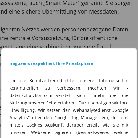
esssysteme, auch „Smart Meter“ genannt. Sie sorgen
und eine sichere Übermittlung von Messdaten.
lligenten Netzes werden personenbezogene Daten
ine zentrale Voraussetzung für die öffentliche
Somit sind eine verbindliche Vorgabe für alle
rer Betrieb in Deutschland nötig, um ein hohes,
lichkeit und Verfügbarkeit im Rahmen der
migosens respektiert Ihre Privatsphäre
Um die Benutzerfreundlichkeit unserer Internetseiten
kontinuierlich zu verbessern, möchten wir -
ikationseinheit eines intelligenten Messsystems
datenschutzkonform versteht sich - mehr über die
riertem Sicherheitsmodul (SecMod). Insbesondere
Nutzung unserer Seite erfahren. Dazu benötigen wir Ihre
 Betrieb, die Wartung und Konfiguration des SMGW ist
Einwilligung. Wir setzen den Webanalysedienst „Google
MGW Admin) verantwortlich. Aus der Kritikalität der
Analytics“ über den Google Tag Manager ein, der uns
d Datenverantwortung ergibt sich ein besonderer
mittels Cookies Auskunft darüber erteilt, wie Sie mit
unserer Webseite agieren (beispielsweise, welche
 sein, dass der IT-Betrieb beim SMGW Admin