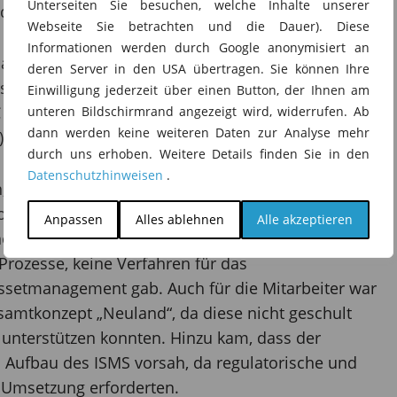
Unterseiten Sie besuchen, welche Inhalte unserer
er Informationssicherheit genügt.
Webseite Sie betrachten und die Dauer). Diese
Informationen werden durch Google anonymisiert an
 als Smart-Meter-Gateway-Administrator (SMGWA) ist
deren Server in den USA übertragen. Sie können Ihre
ssicherheits-Managementsystems (ISMS) und eine
Einwilligung jederzeit über einen Button, der Ihnen am
EC 27001:2013 gesetzlich vom Bundesamt für
unteren Bildschirmrand angezeigt wird, widerrufen. Ab
dann werden keine weiteren Daten zur Analyse mehr
I) vorgeschrieben.
durch uns erhoben. Weitere Details finden Sie in den
Datenschutzhinweisen
.
 wurde IT-Sicherheit auf die einzelnen
ohne dass es eine Gesamtstrategie gab.
Anpassen
Alles ablehnen
Alle akzeptieren
ne Herausforderung dar, als dass es
ozesse, keine Verfahren für das
ssetmanagement gab. Auch für die Mitarbeiter war
samtkonzept „Neuland“, da diese nicht geschult
 unterstützen konnten. Hinzu kam, dass der
n Aufbau des ISMS vorsah, da regulatorische und
e Umsetzung erforderten.