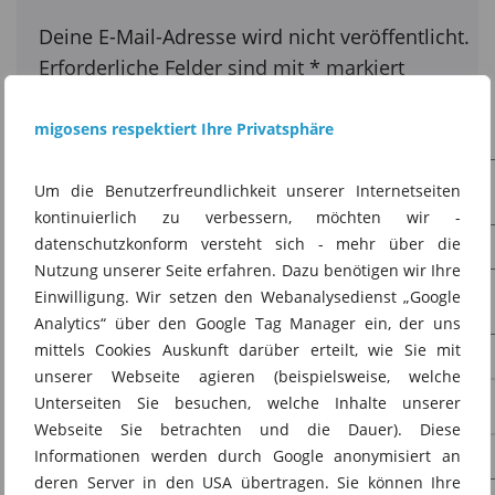
Deine E-Mail-Adresse wird nicht veröffentlicht.
Erforderliche Felder sind mit
*
markiert
migosens respektiert Ihre Privatsphäre
Name
*
Um die Benutzerfreundlichkeit unserer Internetseiten
kontinuierlich zu verbessern, möchten wir -
datenschutzkonform versteht sich - mehr über die
E-Mail-Adresse
*
Nutzung unserer Seite erfahren. Dazu benötigen wir Ihre
Einwilligung. Wir setzen den Webanalysedienst „Google
Analytics“ über den Google Tag Manager ein, der uns
mittels Cookies Auskunft darüber erteilt, wie Sie mit
Website
unserer Webseite agieren (beispielsweise, welche
Unterseiten Sie besuchen, welche Inhalte unserer
Webseite Sie betrachten und die Dauer). Diese
Informationen werden durch Google anonymisiert an
Kommentar
*
deren Server in den USA übertragen. Sie können Ihre