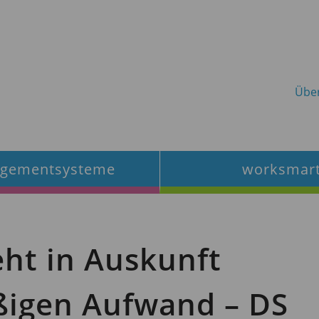
Übe
gementsysteme
worksmar
eht in Auskunft
ßigen Aufwand – DS