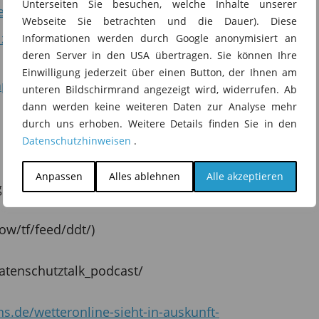
Unterseiten Sie besuchen, welche Inhalte unserer
fentlichungen/btw25
Webseite Sie betrachten und die Dauer). Diese
zu verbotene KI-Praktiken und deren Umsetzung in
Informationen werden durch Google anonymisiert an
deren Server in den USA übertragen. Sie können Ihre
Einwilligung jederzeit über einen Button, der Ihnen am
ier zur Fotografie in der Kita
unteren Bildschirmrand angezeigt wird, widerrufen. Ab
dann werden keine weiteren Daten zur Analyse mehr
durch uns erhoben. Weitere Details finden Sie in den
n Sie unter: https://migosens.de/newsroom/ Twitter:
Datenschutzhinweisen
.
Anpassen
Alles ablehnen
Alle akzeptieren
igosens.de/datenschutz-podcast-themenfolgen/
ow/tf/feed/ddt/)
atenschutztalk_podcast/
s.de/wetteronline-sieht-in-auskunft-