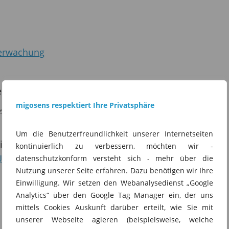
berwachung
eck
migosens respektiert Ihre Privatsphäre
s Auskunftsanspruchs nach § 21 Abs. 2 Satz 2
Um die Benutzerfreundlichkeit unserer Internetseiten
s für Datenschutzverstoß
kontinuierlich zu verbessern, möchten wir -
U 56/24
datenschutzkonform versteht sich - mehr über die
Nutzung unserer Seite erfahren. Dazu benötigen wir Ihre
Einwilligung. Wir setzen den Webanalysedienst „Google
Analytics“ über den Google Tag Manager ein, der uns
mittels Cookies Auskunft darüber erteilt, wie Sie mit
unserer Webseite agieren (beispielsweise, welche