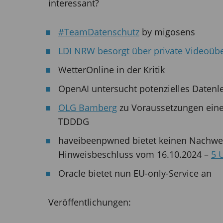
interessant?
#TeamDatenschutz
by migosens
LDI NRW besorgt über private Videoü
WetterOnline in der Kritik
OpenAI untersucht potenzielles Datenl
OLG Bamberg
zu Voraussetzungen eine
TDDDG
haveibeenpwned bietet keinen Nachwei
Hinweisbeschluss vom 16.10.2024 –
5 
Oracle bietet nun EU-only-Service an
Veröffentlichungen: