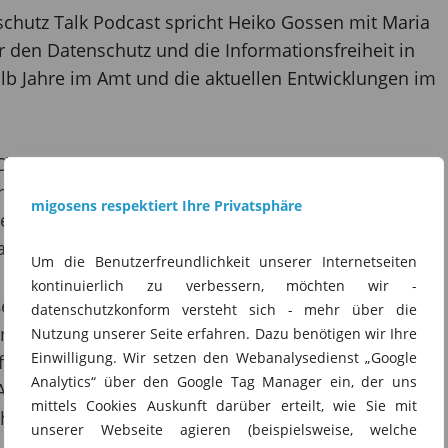
nschutz Talk Podcast spricht Heiko Gossen mit Maria
r den Datenschutz und die Informationsfreiheit in
alb Jahre im Amt und die aktuellen Entwicklungen im
ristina Rost die Datenschutzaufsicht in Sachsen-
htet sie offen über ihren Weg ins Amt, die politischen
migosens respektiert Ihre Privatsphäre
derungen in der Behörde und darüber, was es
 außen wieder sichtbar zu machen.
Um die Benutzerfreundlichkeit unserer Internetseiten
kontinuierlich zu verbessern, möchten wir -
ßen Datenschutzthemen des Jahres 2025:
datenschutzkonform versteht sich - mehr über die
ungen von EuGH und BGH (u. a. SCHUFA, Fanpages,
Nutzung unserer Seite erfahren. Dazu benötigen wir Ihre
Einwilligung. Wir setzen den Webanalysedienst „Google
fsichtspraxis sowie die Diskussion um eine Reform
Analytics“ über den Google Tag Manager ein, der uns
 Auch der Digital Omnibus, mögliche Anpassungen
mittels Cookies Auskunft darüber erteilt, wie Sie mit
he Datenschutzbeauftragte werden kritisch
unserer Webseite agieren (beispielsweise, welche