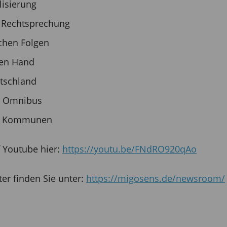
lisierung
e Rechtsprechung
chen Folgen
hen Hand
utschland
l Omnibus
t & Kommunen
f Youtube hier:
https://youtu.be/FNdRO920qAo
er finden Sie unter:
https://migosens.de/newsroom/