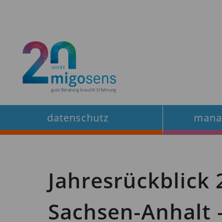
Zum
Inhalt
springen
datenschutz
mana
Jahresrückblick 
Sachsen-Anhalt –