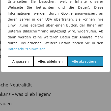
Unterseiten Sie besuchen, welche Inhalte unserer
Webseite Sie betrachten und die Dauer). Diese
es Datenschutzes als Partner der Digitalisierung:
Informationen werden durch Google anonymisiert an
deren Server in den USA übertragen. Sie können Ihre
igitale Souveränität, Schule & Bildung bis hin zu
Einwilligung jederzeit über einen Button, der Ihnen am
kommunaler Praxis.
unteren Bildschirmrand angezeigt wird, widerrufen. Ab
dann werden keine weiteren Daten zur Analyse mehr
nschutz nicht nur Kontrolle, sondern Beratung,
durch uns erhoben. Weitere Details finden Sie in den
nd warum frühe Einbindung von Aufsichtsbehörden
Datenschutzhinweisen
.
er Mehrwert ist.
Anpassen
Alles ablehnen
Alle akzeptieren
che Neutralität
kanz – was blieb liegen?
trauen