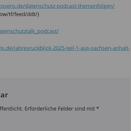
igosens.de/datenschutz-podcast-themenfolgen/
ow/tf/feed/ddt/)
tenschutztalk_podcast/
s.de/jahresruckblick-2025-teil-1-aus-sachsen-anhalt-
ar
fentlicht.
Erforderliche Felder sind mit
*