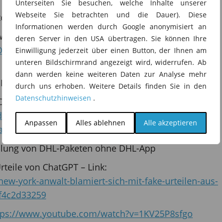
Unterseiten Sie besuchen, welche Inhalte unserer
Webseite Sie betrachten und die Dauer). Diese
or TikToks in China gespeichert
Informationen werden durch Google anonymisiert an
rwendung von TLS des BSI:
deren Server in den USA übertragen. Sie können Ihre
effentliche-Verwaltung/Mindeststandards/TLS-
Einwilligung jederzeit über einen Button, der Ihnen am
unteren Bildschirmrand angezeigt wird, widerrufen. Ab
dann werden keine weiteren Daten zur Analyse mehr
 Malware-Attacke auf iPhones
durch uns erhoben. Weitere Details finden Sie in den
Datenschutzhinweisen
.
Dokumente zur Sicherheit von nicht-politischen
de/DE/Service-Navi/Presse/Alle-Meldungen-
Anpassen
Alles ablehnen
Alle akzeptieren
ahlen_230530.html
tellung von DHL-Paketen ohne DHL-App
rteile von ChatGPT – Link:
ew-york-anwalt-blamiert-sich-mit-fake-urteilen-aus-
cf4c2d33259
tps://www.youtube.com/watch?v=1KV25P8sfgo