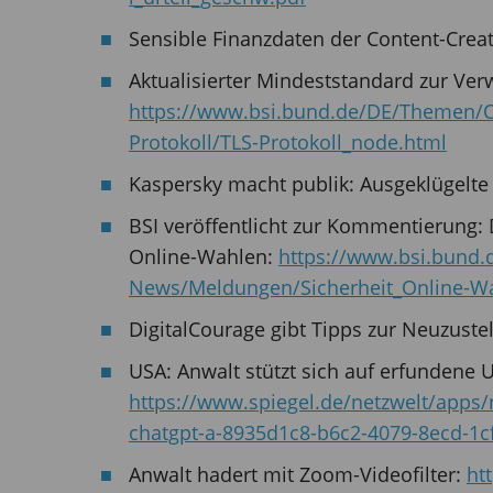
Sensible Finanzdaten der Content-Creat
Aktualisierter Mindeststandard zur Ve
https://www.bsi.bund.de/DE/Themen/O
Protokoll/TLS-Protokoll_node.html
Kaspersky macht publik: Ausgeklügelte
BSI veröffentlicht zur Kommentierung: 
Online-Wahlen:
https://www.bsi.bund.
News/Meldungen/Sicherheit_Online-W
DigitalCourage gibt Tipps zur Neuzus
USA: Anwalt stützt sich auf erfundene U
https://www.spiegel.de/netzwelt/apps/n
chatgpt-a-8935d1c8-b6c2-4079-8ecd-1
Anwalt hadert mit Zoom-Videofilter:
ht