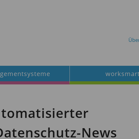
Übe
gementsysteme
worksmar
tomatisierter
 Datenschutz-News