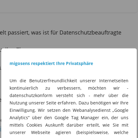
lt passiert, was ist für Datenschutzbeauftragte
tuellen Themen:
migosens respektiert Ihre Privatsphäre
 Bußgeld wegen unzulässiger Videoüberwachung von
Um die Benutzerfreundlichkeit unserer Internetseiten
 Kreditkartenantrag nicht nachvollziehbar
kontinuierlich zu verbessern, möchten wir -
datenschutzkonform versteht sich - mehr über die
ige gegen CRIF bei Österreicher
Nutzung unserer Seite erfahren. Dazu benötigen wir Ihre
Einwilligung. Wir setzen den Webanalysedienst „Google
Analytics“ über den Google Tag Manager ein, der uns
nicht an SCHUFA weitergegeben werden – Urteil:
mittels Cookies Auskunft darüber erteilt, wie Sie mit
ites/default/files/2023-05/2023-04-25_lg-munchen-
unserer Webseite agieren (beispielsweise, welche